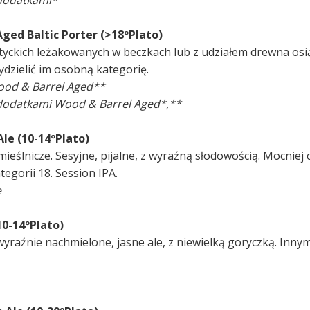
 dodatkami*
Aged Baltic Porter (>18ºPlato)
tyckich leżakowanych w beczkach lub z udziałem drewna osią
ydzielić im osobną kategorię.
Wood & Barrel Aged**
z dodatkami Wood & Barrel Aged*,**
Ale (10-14ºPlato)
ieślnicze. Sesyjne, pijalne, z wyraźną słodowością. Mocniej
tegorii 18. Session IPA.
e
10-14ºPlato)
wyraźnie nachmielone, jasne ale, z niewielką goryczką. Inny