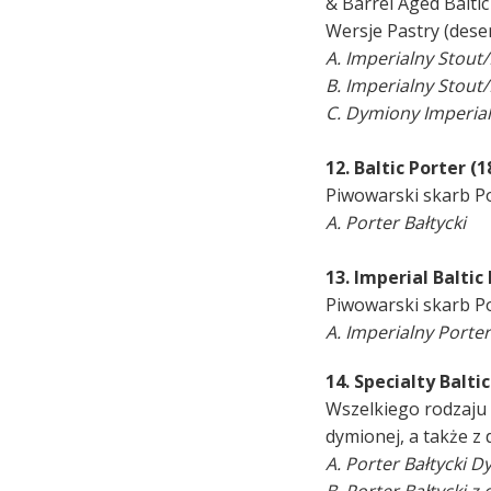
& Barrel Aged Balti
Wersje Pastry (deser
A. Imperialny Stout
B. Imperialny Stout
C. Dymiony Imperia
12. Baltic Porter (
Piwowarski skarb Po
A. Porter Bałtycki
13. Imperial Baltic
Piwowarski skarb Pol
A. Imperialny Porter
14. Specialty Balti
Wszelkiego rodzaju w
dymionej, a także z
A. Porter Bałtycki 