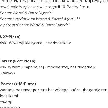
c Porter. Należy podać rodzaj dodatków oraz rodzaj użytych 
owe) należy zgłaszać w kategorii 10. Pastry Stout.
/Porter Wood & Barrel Aged**
/Porter z dodatkami Wood & Barrel Aged*,**
lny Stout/Porter Wood & Barrel Aged**
18-22ºPlato)
lski. W wersji klasycznej, bez dodatków.
 Porter (>22º Plato)
ski w wersji imperialnej - mocniejszej, bez dodatków.
 Bałtycki
c Porter (>18ºPlato)
ariacje na temat porteru bałtyckiego, które ubogacają ten s
 dodatkami.
Dymiony