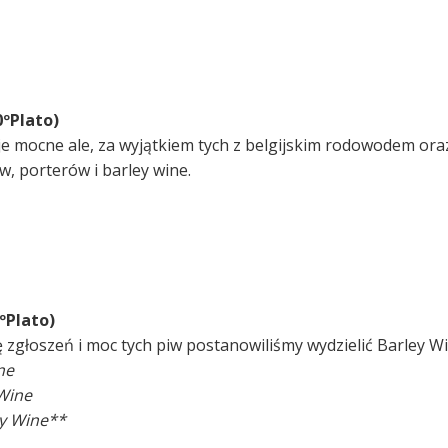
0ºPlato)
e mocne ale, za wyjątkiem tych z belgijskim rodowodem ora
w, porterów i barley wine.
ºPlato)
ę zgłoszeń i moc tych piw postanowiliśmy wydzielić Barley Wi
ne
 Wine
ey Wine**