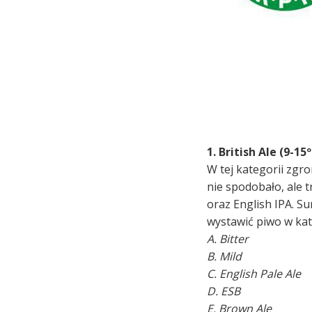
1. British Ale (9-15
W tej kategorii zgro
nie spodobało, ale t
oraz English IPA. S
wystawić piwo w kat
A. Bitter
B. Mild
C. English Pale Ale
D. ESB
E. Brown Ale