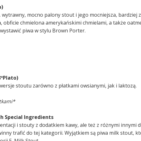
o)
i, wytrawny, mocno palony stout i jego mocniejsza, bardziej
 obficie chmielona amerykańskimi chmielami, a także oatmea
ż wystawić piwa w stylu Brown Porter.
8ºPlato)
 wersje stoutu zarówno z płatkami owsianymi, jak i laktozą.
atkami*
th Special Ingredients
ntacji i stouty z dodatkiem kawy, ale też z różnymi innymi d
powinny trafić do tej kategorii. Wyjątkiem są piwa milk stout, 
ii 5. Milk Stout.