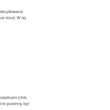
 zdecydowana
l stout. W tej
odatkami (chili,
które powinny być