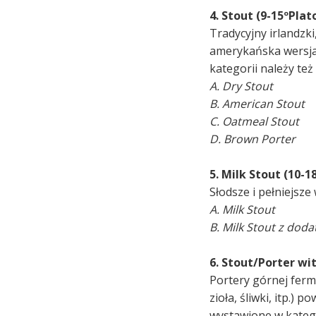
4. Stout (9-15ºPlat
Tradycyjny irlandzk
amerykańska wersja,
kategorii należy te
A. Dry Stout
B. American Stout
C. Oatmeal Stout
D. Brown Porter
5. Milk Stout (10-1
Słodsze i pełniejsze
A. Milk Stout
B. Milk Stout z dod
6. Stout/Porter wi
Portery górnej ferme
zioła, śliwki, itp.) 
wystawione w kategor