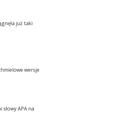
gnęła już taki
 chmielowe wersje
mi słowy APA na