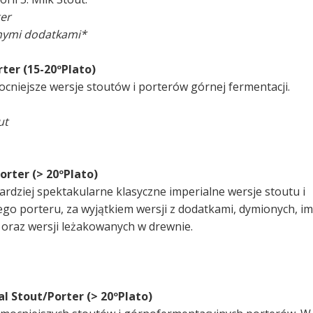
ter
nnymi dodatkami*
rter (15-20ºPlato)
ocniejsze wersje stoutów i porterów górnej fermentacji.
ut
orter (> 20ºPlato)
ardziej spektakularne klasyczne imperialne wersje stoutu i
o porteru, za wyjątkiem wersji z dodatkami, dymionych, im
 oraz wersji leżakowanych w drewnie.
al Stout/Porter (> 20ºPlato)