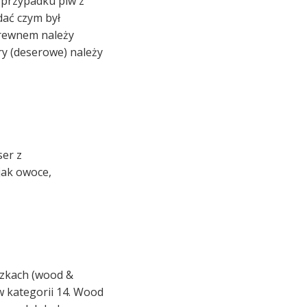
 przypadku piw z
dać czym był
drewnem należy
ry (deserowe) należy
ser z
jak owoce,
czkach (wood &
w kategorii 14. Wood