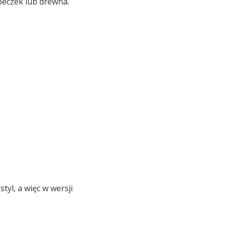
beczek lub drewna.
tyl, a więc w wersji