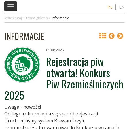
Toggle
PL
EN
navigation
Jesteś tutaj:
Strona główna
Informacje
INFORMACJE
01.08.2025
Rejestracja piw
otwarta! Konkurs
Piw Rzemieślniczych
2025
Uwaga - nowość!
Od tego roku zmienia się sposób rejestracji.
Uruchomiliśmy system Breward, czyli:
- zarejestrujesz browar i piwa do Konkursu w ramach