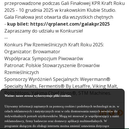
przeprowadzone podczas Gali Finałowej KPR Kraft Roku
2025 - 10 grudnia 2025 w krakowskim Klubie Studio.
Gala Finałowa jest otwarta dla wszystkich chętnych
-
kup bilet:
https://qrplanet.com/galakpr2025
Zapraszamy do udziału w Konkursie!
--
Konkurs Piw Rzemieślniczych Kraft Roku 2025:
Organizator: Browamator
Współpraca: Sympozjum Piwowarów
Patronat: Polskie Stowarzyszenie Browarów
Rzemieślniczych
Sponsorzy Wyróżnień Specjalnych: Weyermann®
Specialty Malts, Fermentis® By Lesaffre, Viking Malt,
PolishHops, Yakima Chief Hops®, STM Machines.
Ważne: nasze strona wykorzystuje pliki cookies.
Używamy informacji zapisanych za pomocą cookies i podobnych technologii m.in. w
celach reklamowych i statystycznych oraz w celu dostosowania naszych serwisów do
indywidualnych potrzeb użytkowników. Mogą też stosować je współpracujący z nami
reklamodawcy, firmy badawcze oraz dostawcy aplikacji multimedialnych. W
programie służącym do obsługi internetu można zmienić ustawienia dotyczące