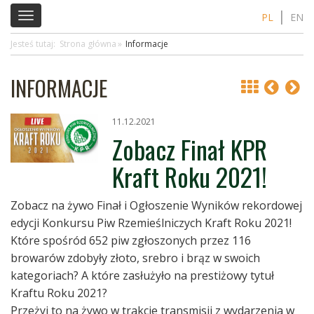
Toggle
PL
EN
navigation
Jesteś tutaj:
Strona główna
Informacje
INFORMACJE
11.12.2021
Zobacz Finał KPR
Kraft Roku 2021!
Zobacz na żywo Finał i Ogłoszenie Wyników rekordowej
edycji Konkursu Piw Rzemieślniczych Kraft Roku 2021!
Które spośród 652 piw zgłoszonych przez 116
browarów zdobyły złoto, srebro i brąz w swoich
kategoriach? A które zasłużyło na prestiżowy tytuł
Kraftu Roku 2021?
Przeżyj to na żywo w trakcie transmisji z wydarzenia w